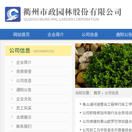
网站首页
企业简介
公司信息
通知公
公司信息
INFORMATION
企业简介
资质荣誉
公司信息
通知公告
当前位置：
首页
> 公司信息
企业文化
象山浦河道整治工程举行民工学
员工风采
公司积极参加市政行业业务培训
业绩展示
公司承建的黄山欧罗巴项目盛大
联系我们
公司员工为华安县东升慈善协会